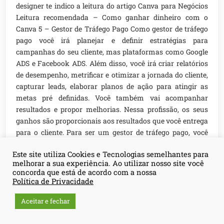
designer te indico a leitura do artigo Canva para Negócios
Leitura recomendada – Como ganhar dinheiro com o
Canva 5 – Gestor de Tráfego Pago Como gestor de tráfego
pago você irá planejar e definir estratégias para
campanhas do seu cliente, mas plataformas como Google
ADS e Facebook ADS. Além disso, você irá criar relatórios
de desempenho, metrificar e otimizar a jornada do cliente,
capturar leads, elaborar planos de ação para atingir as
metas pré definidas. Você também vai acompanhar
resultados e propor melhorias. Nessa profissão, os seus
ganhos são proporcionais aos resultados que você entrega
para o cliente. Para ser um gestor de tráfego pago, você
precisa ter bastante conhecimento em marketing e
Este site utiliza Cookies e Tecnologias semelhantes para
tráfego. Enfim, é um profissional muito valorizado e você
melhorar a sua experiência. Ao utilizar nosso site você
pode prestar serviços ou trabalhar em uma empresa no
concorda que está de acordo com a nossa
CLT. As oportunidades para o gestor de tráfego pago estão
Política de Privacidade
cada vez mais em alta, por isso se especializar e se
Aceitar e fechar
capacitar fará toda a diferença para o seu sucesso nessa
profissão. Leia sobre a nova profissão 6- Gestor de SEO