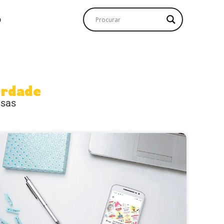
o
erdade
esas