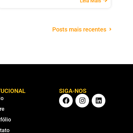
Leia Mais
Posts mais recentes
TUCIONAL
SIGA-NOS
io
re
fólio
tato