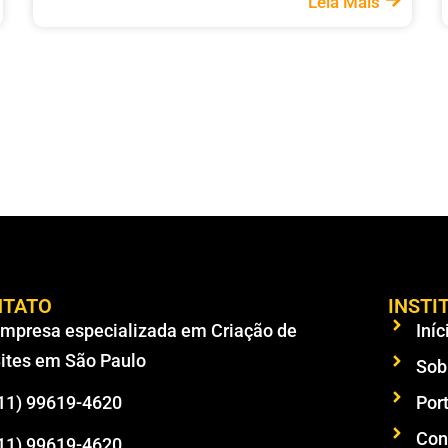
Leia Mais
NTATO
INSTI
mpresa especializada em Criação de
Iníc
ites em São Paulo
Sob
11) 99619-4620
Port
Con
11) 99619-4620