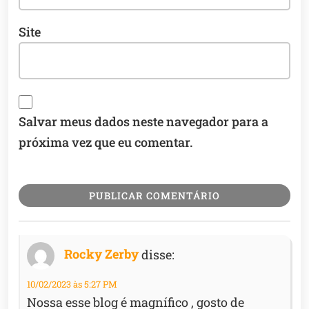
Site
Salvar meus dados neste navegador para a
próxima vez que eu comentar.
Rocky Zerby
disse:
10/02/2023 às 5:27 PM
Nossa esse blog é magnífico , gosto de