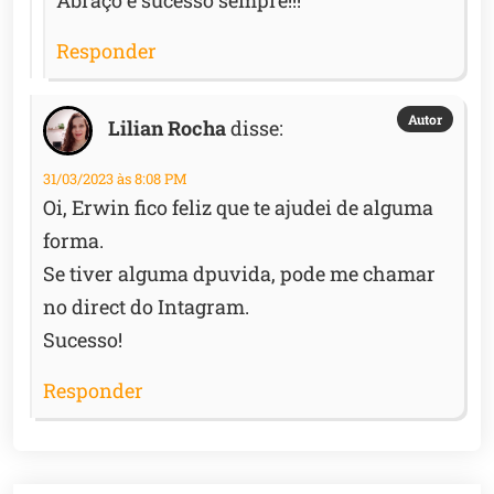
Responder
Lilian Rocha
disse:
31/03/2023 às 8:08 PM
Oi, Erwin fico feliz que te ajudei de alguma
forma.
Se tiver alguma dpuvida, pode me chamar
no direct do Intagram.
Sucesso!
Responder