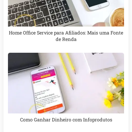
Home Office Service para Afiliados: Mais uma Fonte
de Renda
Como Ganhar Dinheiro com Infoprodutos