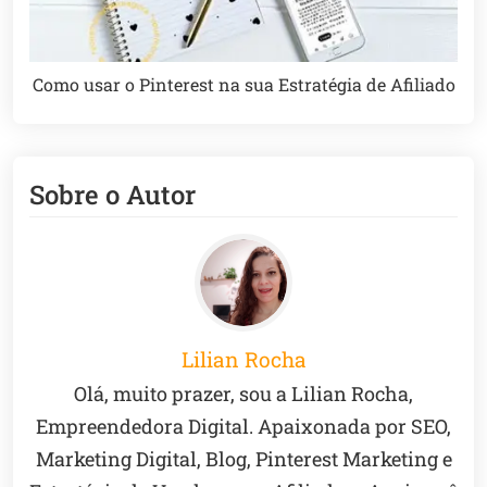
Como usar o Pinterest na sua Estratégia de Afiliado
Sobre o Autor
Lilian Rocha
Olá, muito prazer, sou a Lilian Rocha,
Empreendedora Digital. Apaixonada por SEO,
Marketing Digital, Blog, Pinterest Marketing e