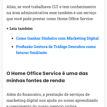
Aliás, se você trabalhava CLT e tem conhecimento
na área administrativa esse também é um serviço
que você pode prestar como Home Office Service.
+ Leia também
Como Ganhar Dinheiro com Marketing Digital
Profissão Gestora de Tráfego Descubra como
faturar 5mil/mês
O Home Office Service é uma das
minhas fontes de renda
Além do financeiro, a prestação de serviços de
marketing digital nos ajuda no nosso aprendizado
e crescimento do nosso negócio online.