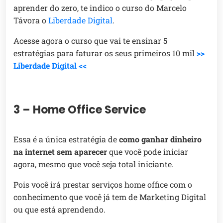
aprender do zero, te indico o curso do Marcelo
Távora o
Liberdade Digital
.
Acesse agora o curso que vai te ensinar 5
estratégias para faturar os seus primeiros 10 mil
>>
Liberdade Digital <<
3 – Home Office Service
Essa é a única estratégia de
como ganhar dinheiro
na internet sem aparecer
que você pode iniciar
agora, mesmo que você seja total iniciante.
Pois você irá prestar serviços home office com o
conhecimento que você já tem de Marketing Digital
ou que está aprendendo.