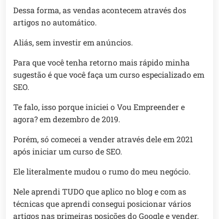
Dessa forma, as vendas acontecem através dos
artigos no automático.
Aliás, sem investir em anúncios.
Para que você tenha retorno mais rápido minha
sugestão é que você faça um curso especializado em
SEO.
Te falo, isso porque iniciei o Vou Empreender e
agora? em dezembro de 2019.
Porém, só comecei a vender através dele em 2021
após iniciar um curso de SEO.
Ele literalmente mudou o rumo do meu negócio.
Nele aprendi TUDO que aplico no blog e com as
técnicas que aprendi consegui posicionar vários
artigos nas primeiras posições do Google e vender.