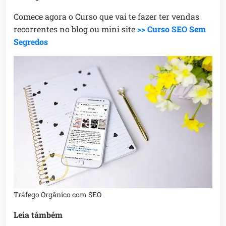
Comece agora o Curso que vai te fazer ter vendas
recorrentes no blog ou mini site
>> Curso SEO Sem
Segredos
Tráfego Orgânico com SEO
Leia támbém