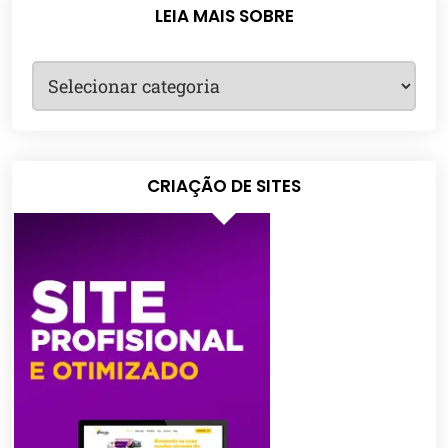
LEIA MAIS SOBRE
CRIAÇÃO DE SITES