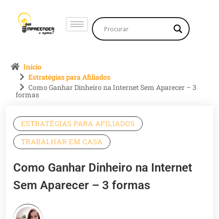
Início
Estratégias para Afiliados
Como Ganhar Dinheiro na Internet Sem Aparecer – 3
formas
ESTRATÉGIAS PARA AFILIADOS
TRABALHAR EM CASA
Como Ganhar Dinheiro na Internet
Sem Aparecer – 3 formas