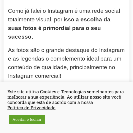
Como já falei o Instagram é uma rede social
totalmente visual, por isso
a escolha da
suas fotos é primordial para o seu
sucesso.
As fotos são o grande destaque do Instagram
e as legendas o complemento ideal para um
conteúdo de qualidade, principalmente no
Instagram comercial!
Não estou falando que você precisa contratar
Este site utiliza Cookies e Tecnologias semelhantes para
melhorar a sua experiência. Ao utilizar nosso site você
um fotográfo, não que não seja válido, mas
concorda que está de acordo com a nossa
acredito que seja algo para um lançamento
Política de Privacidade
ou algo assim.
Aceitar e fechar
Pois nós pequenos empreendedores nem