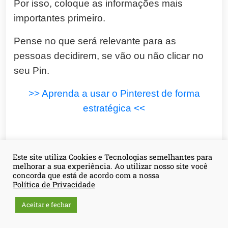
Por isso, coloque as informações mais
importantes primeiro.
Pense no que será relevante para as
pessoas decidirem, se vão ou não clicar no
seu Pin.
>> Aprenda a usar o Pinterest de forma
estratégica <<
Ferramentas para te ajudar com o
Este site utiliza Cookies e Tecnologias semelhantes para
melhorar a sua experiência. Ao utilizar nosso site você
Marketing de afiliados no
concorda que está de acordo com a nossa
Política de Privacidade
Pinterest e ganhar dinheiro
Aceitar e fechar
Como mencionei antes, o Pinterest conta