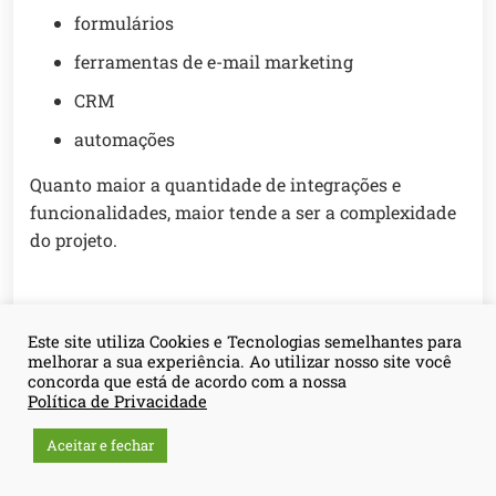
formulários
ferramentas de e-mail marketing
CRM
automações
Quanto maior a quantidade de integrações e
funcionalidades, maior tende a ser a complexidade
do projeto.
Conteúdo e comunicação
Este site utiliza Cookies e Tecnologias semelhantes para
melhorar a sua experiência. Ao utilizar nosso site você
estratégica
concorda que está de acordo com a nossa
Política de Privacidade
Em muitos casos, o problema não está apenas no
Aceitar e fechar
visual do site.