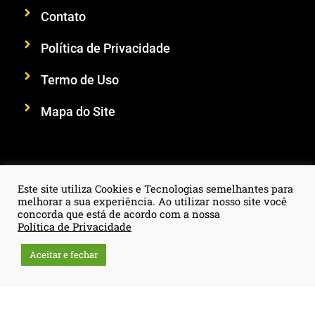
Contato
Política de Privacidade
Termo de Uso
Mapa do Site
SIGA-NOS
Este site utiliza Cookies e Tecnologias semelhantes para
melhorar a sua experiência. Ao utilizar nosso site você
concorda que está de acordo com a nossa
Política de Privacidade
Aceitar e fechar
CNPJ: 23.878.380/0001-67 © 2026 Vou Empreender e Agora?
– Todos os Direitos Reservados Feito com
♥
por
Lilian
Rocha